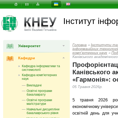
Інститут інфо
Головна
»
Інститути та
Університет
інформаційних технологій
комп'ютерних наук
»
Под
Канівського академічного
Кафедри
Профорієнтаці
Кафедра інформатики та
системології
Канівського а
Кафедра комп'ютерних
«Гармонія»: о
наук
Викладачі
05 Травня 2026р.
Освітні програми
бакалаврату
5 травня 2026 рок
Освітні програми
магістратури
економічному універси
Навчальні дисципліни
освітній день для учн
бакалаврського рівня