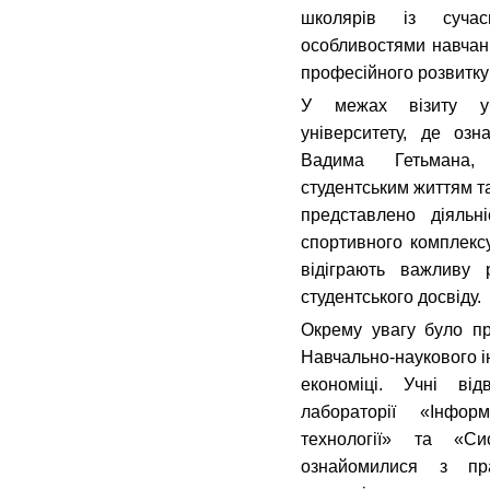
школярів із сучас
особливостями навчанн
професійного розвитку 
У межах візиту уч
університету, де оз
Вадима Гетьмана,
студентським життям т
представлено діяльн
спортивного комплексу
відіграють важливу 
студентського досвіду.
Окрему увагу було при
Навчально-наукового і
економіці. Учні від
лабораторії «Інфор
технології» та «Си
ознайомилися з пра