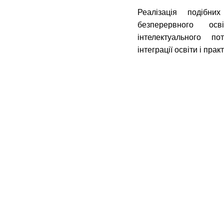
Реалізація подібни
безперервного осв
інтелектуального п
інтеграції освіти і прак