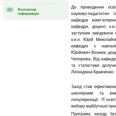
До проведення осві
Контактна
інформація
науково-педагогічні
кафедри комп’ютерни
кафедри, доцент, к.е
заступник завідувача 
к.е.н. Юрій Миколайо
кафедри з навчаль
Юрійович Вознюк; доц
Чопорова. Від кафедр
та статистики долуч
Леонідівна Кравченко.
Захід став ефективно
школярами та викл
популяризації ІТ-ос
вибору майбутньої про
Програма заходу бу