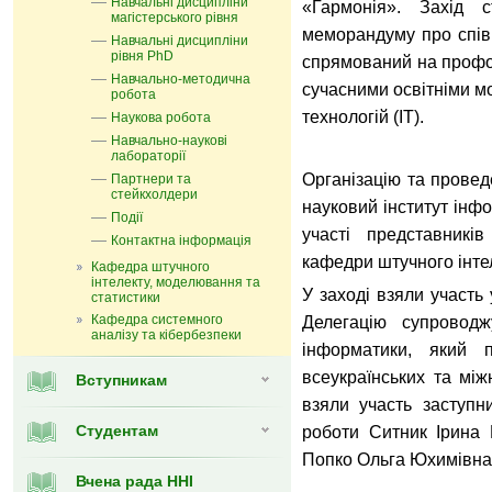
Навчальні дисципліни
«Гармонія». Захід с
магістерського рівня
меморандуму про спів
Навчальні дисципліни
рівня PhD
спрямований на профор
Навчально-методична
сучасними освітніми м
робота
технологій (IT).
Наукова робота
Навчально-наукові
лабораторії
Організацію та провед
Партнери та
стейкхолдери
науковий інститут інфо
Події
участі представникі
Контактна інформація
кафедри штучного інте
Кафедра штучного
інтелекту, моделювання та
У заході взяли участь у
статистики
Кафедра системного
Делегацію супроводж
аналізу та кібербезпеки
інформатики, який п
всеукраїнських та між
Вступникам
взяли участь заступн
Студентам
роботи Ситник Ірина 
Попко Ольга Юхимівна
Вчена рада ННІ