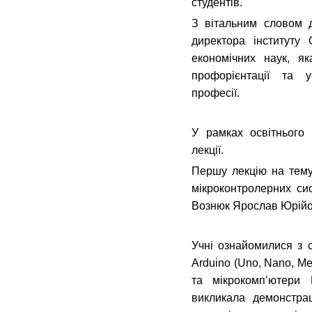
студентів.
З вітальним словом д
директора інституту 
економічних наук, як
профорієнтації та у
професії.
У рамках освітнього
лекції.
Першу лекцію на тему
мікроконтролерних си
Вознюк Ярослав Юрійо
Учні ознайомилися з 
Arduino (Uno, Nano, M
та мікрокомп’ютери 
викликала демонстрац