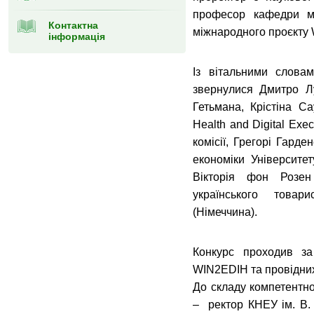
професор кафедри мі
Контактна
міжнародного проєкту
інформація
Із вітальними слова
звернулися Дмитро Л
Гетьмана, Крістіна 
Health and Digital Ex
комісії, Грегорі Гард
економіки Університ
Вікторія фон Розе
українського това
(Німеччина).
Конкурс проходив за
WIN2EDIH та провідних
До складу компетентно
– ректор КНЕУ ім. В.