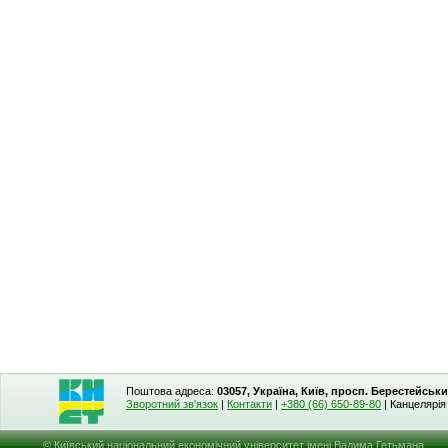
Поштова адреса:
03057, Україна, Київ, просп. Берестейськи
Зворотний зв'язок
|
Контакти
|
+380 (66) 650-89-80
| Канцелярі
© Київський національний економічний університет імені Вадима Гетьмана