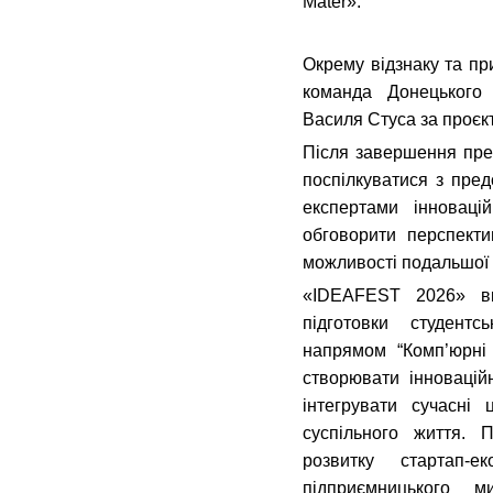
Mater».
Окрему відзнаку та пр
команда Донецького 
Василя Стуса за проєк
Після завершення пре
поспілкуватися з пред
експертами інноваці
обговорити перспекти
можливості подальшої 
«IDEAFEST 2026» вк
підготовки студент
напрямом “Комп’юрні 
створювати інноваційн
інтегрувати сучасні 
суспільного життя. 
розвитку стартап-е
підприємницького 