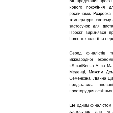
Він представив проєкт
нового покоління д
рослинами. Розробка 
температури, систему 
застосунок для дист
Проєкт вирізнявся пр
home технології та пер
Серед фіналістів 
міжнародної еконо
«SmartBench Alma Mat
Меденці, Максим Де
Семеніхіна, Ліанна Ци
представила інновац
простору для освітньо
Ще одним фіналістом с
застосунок для уп