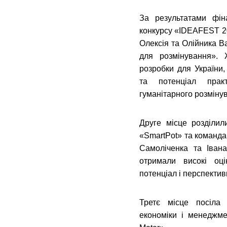
За результатами фін
конкурсу «IDEAFEST 2
Олексія та Олійника В
для розмінування». 
розробки для України, 
та потенціал прак
гуманітарного розміну
Друге місце розділи
«SmartPot» та команда 
Самоліченка та Іван
отримали високі оці
потенціал і перспектив
Третє місце посіла 
економіки і менеджм