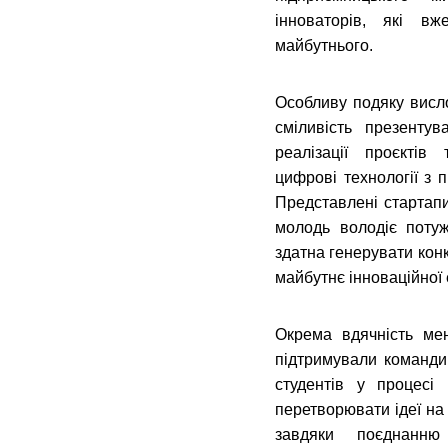
інноваторів, які вж
майбутнього.
Особливу подяку висл
сміливість презентув
реалізації проєктів
цифрові технології з 
Представлені стартапи
молодь володіє потуж
здатна генерувати кон
майбутнє інноваційної 
Окрема вдячність мен
підтримували команди
студентів у процесі
перетворювати ідеї на
завдяки поєднанню 