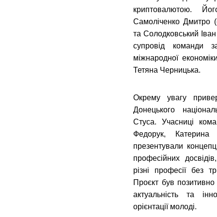
криптовалютою. Йо
Самоліченко Дмитро (с
та Солодковський Іван
супровід команди з
міжнародної економік
Тетяна Черницька.
Окрему увагу приве
Донецького націонал
Стуса. Учасниці ком
Федорук, Катерина
презентували концепц
професійних досвіді
різні професії без т
Проєкт був позитивно 
актуальність та інн
орієнтації молоді.