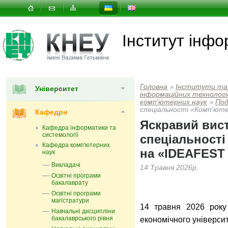
Інститут інфо
Головна
»
Інститути та
Університет
інформаційних технологій
комп'ютерних наук
»
Под
спеціальності «Комп’юте
Кафедри
Яскравий вист
Кафедра інформатики та
системології
спеціальності
Кафедра комп'ютерних
на «IDEAFEST 
наук
Викладачі
14 Травня 2026р.
Освітні програми
бакалаврату
Освітні програми
магістратури
14 травня 2026 року 
Навчальні дисципліни
бакалаврського рівня
економічного універси