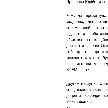
Ярослава Юрійовича.
Команда презентува
квадропод для розмі
спрямований на ство
відкритого роботиз
обстеження потенційно
для життя саперів. Ос
собівартість протот
можливість масштабу
використання у сфер
STEM-освіти.
Другим виступив Олек
спеціальності «Комп’ю
доцента кафедри ко
Миколайовича.