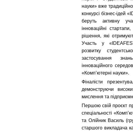
науки» вже традиційно
конкурсі бізнес-ідей 
беруть активну уча
інноваційні стартапи,
рішення, які отримуют
Участь у «IDEAFES
розвитку студентськ
застосування зна
інноваційного середов
«Комп’ютерні науки».
Фіналісти презентува
демонструючи високи
мислення та підприємн
Першою свій проєкт п
спеціальності «Комп’ю
та Олійник Василь (гру
старшого викладача к