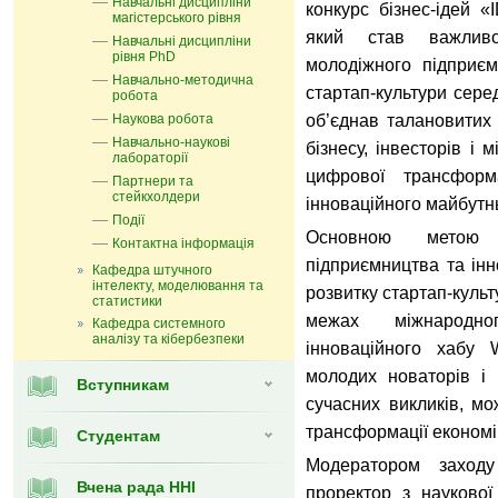
Навчальні дисципліни
конкурс бізнес-ідей 
магістерського рівня
який став важлив
Навчальні дисципліни
рівня PhD
молодіжного підприємн
Навчально-методична
стартап-культури серед
робота
Наукова робота
об’єднав талановитих 
Навчально-наукові
бізнесу, інвесторів і
лабораторії
цифрової трансформа
Партнери та
стейкхолдери
інноваційного майбутнь
Події
Основною метою 
Контактна інформація
підприємництва та інн
Кафедра штучного
інтелекту, моделювання та
розвитку стартап-культ
статистики
межах міжнародно
Кафедра системного
аналізу та кібербезпеки
інноваційного хабу 
молодих новаторів і 
Вступникам
сучасних викликів, м
трансформації економік
Студентам
Модератором заход
Вчена рада ННІ
проректор з наукової