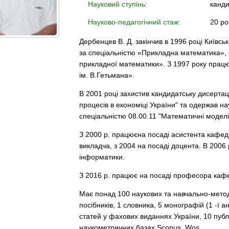
Науковий ступінь:
канди
Науково-педагогічний стаж:
20 ро
Дербенцев В. Д. закінчив в 1996 році Київс
за спеціальністю «Прикладна математика», 
прикладної математики». З 1997 року прац
ім. В.Гетьмана».
В 2001 році захистив кандидатську дисерта
процесів в економіці України" та одержав н
спеціальністю 08.00.11 "Математичні моделі
З 2000 р. працюєна посаді асистента кафедри
викладча, з 2004 на посаді доцента. В 200
інформатики.
З 2016 р. працює на посаді професора кафе
Має понад 100 наукових та навчально-метод
посібників, 1 словника, 5 монографій (1 -ї а
статей у фахових виданнях України, 10 публ
наукометричних базах Scopus, Wos