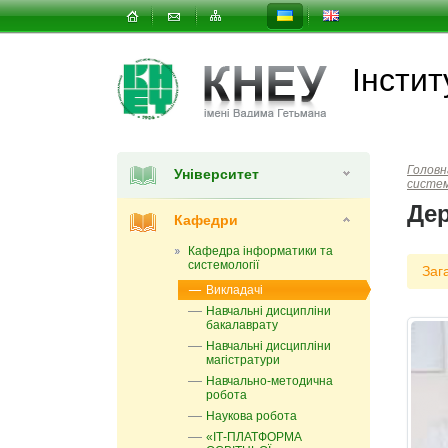
Інстит
Головн
Університет
систем
Де
Кафедри
Кафедра інформатики та
системології
Заг
Викладачі
Навчальні дисципліни
бакалаврату
Навчальні дисципліни
магістратури
Навчально-методична
робота
Наукова робота
«ІТ-ПЛАТФОРМА