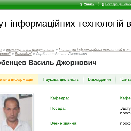
Увійти
Реєстрація нових
ут інформаційних технологій в
а
»
Інститути та факультети
»
Інститут інформаційних технологій в еко
ології
»
Викладачі
»
Дербенцев Василь Джоржович
рбенцев Василь Джоржович
альна інформація
Наукова діяльність
Викладання
Конт
Кафедра:
Кафед
Посада:
Засту
проф
Вчене звання:
проф