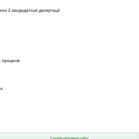
ено 2 кандидатські дисертації
 процесів
их
Служба підтримки сайту