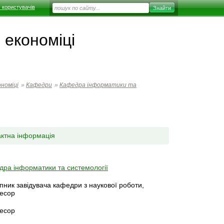
 користувачів
 економіці
номіці
»
Кафедри
»
Кафедра інформатики та
актна інформація
ра інформатики та системології
пник завідувача кафедри з наукової роботи,
есор
есор