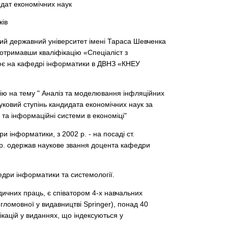
дат економічних наук
ків
ький державний університет імені Тараса Шевченка
отримавши кваліфікацію «Спеціаліст з
ює на кафедрі інформатики в ДВНЗ «КНЕУ
цію на тему " Аналіз та моделювання інфляційних
ауковий ступінь кандидата економічних наук за
 та інформаційні системи в економіці"
 інформатики, з 2002 р. - на посаді ст.
6 р. одержав наукове звання доцента кафедри
дри інформатики та системології.
ичних праць, є співатором 4-х навчальних
нгломовної у видавництві Springer), понад 40
ікацій у виданнях, що індексуються у