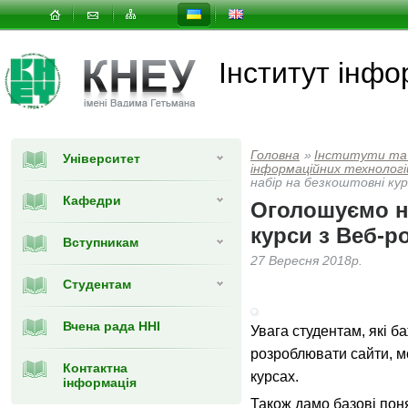
Інститут інфо
Головна
»
Інститути та
Університет
інформаційних технологій
набір на безкоштовні кур
Кафедри
Оголошуємо н
курси з Веб-р
Вступникам
27 Вересня 2018р.
Студентам
Вчена рада ННІ
Увага студентам, які б
розроблювати сайти, м
Контактна
курсах.
інформація
Також дамо базові поня