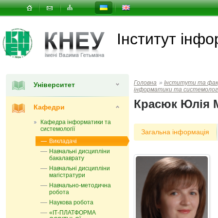
Інститут інфо
Головна
»
Інститути та фа
Університет
інформатики та системологі
Красюк Юлія 
Кафедри
Кафедра інформатики та
системології
Загальна інформація
Викладачі
Навчальні дисципліни
бакалаврату
Навчальні дисципліни
магістратури
Навчально-методична
робота
Наукова робота
«ІТ-ПЛАТФОРМА