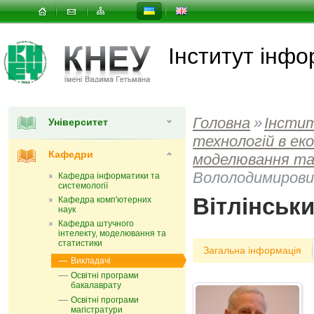
Інститут інфо
Головна
»
Інсти
Університет
технологій в еко
Кафедри
моделювання т
Вололодимирови
Кафедра інформатики та
системології
Вітлінськ
Кафедра комп'ютерних
наук
Кафедра штучного
інтелекту, моделювання та
статистики
Загальна інформація
Викладачі
Освітні програми
бакалаврату
Освітні програми
магістратури