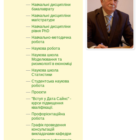
Навчальні дисципліни
бакалаврату
Навчальні дисципліни
магістратури
Навчальні дисципліни
рівня PhD
Навчально-методична
робота
Наукова робота
Наукова школа
Моделювання та
ризикології в економіці
Наукова школа
Статистики
Студентська наукова
робота
Проєкти
"Вступ у Дата Сайнс" -
курси підвищення
кваліфікації.
Профорієнтаційна
робота
Графік проведення
консультацій
викладачами кафедри