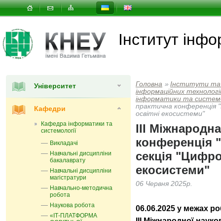
Інститут інфо
Головна
»
Інститути та
Університет
інформаційних технологій
інформатики та системо
практична конференція "
Кафедри
освітні екосистеми"
Кафедра інформатики та
ІІІ Міжнародн
системології
конференція "
Викладачі
секція "Цифро
Навчальні дисципліни
бакалаврату
екосистеми"
Навчальні дисципліни
магістратури
06 Червня 2025р.
Навчально-методична
робота
Наукова робота
06.06.2025 у межах р
«ІТ-ПЛАТФОРМА
ІІІ Міжнародної наук