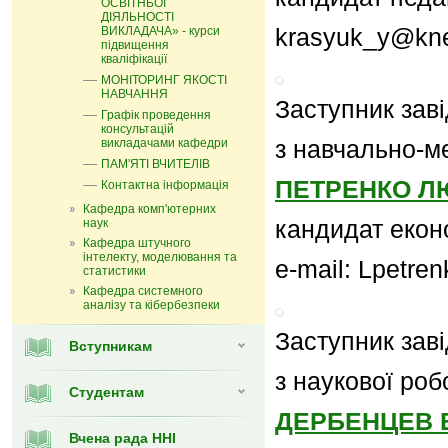
ОСВІТНЬОЇ
ДІЯЛЬНОСТІ
krasyuk_y@kne
ВИКЛАДАЧА» - курси
підвищення
кваліфікації
МОНІТОРИНГ ЯКОСТІ
НАВЧАННЯ
Заступник зав
Графік проведення
консультацій
з навчально-м
викладачами кафедри
ПАМ'ЯТІ ВЧИТЕЛІВ
ПЕТРЕНКО Л
Контактна інформація
Кафедра комп'ютерних
кандидат екон
наук
Кафедра штучного
інтелекту, моделювання та
e-mail: Lpetr
статистики
Кафедра системного
аналізу та кібербезпеки
Заступник зав
Вступникам
з наукової роб
Студентам
ДЕРБЕНЦЕВ 
Вчена рада ННІ