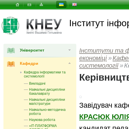
Інститут інфо
Інститути та 
Університет
економіці
»
Кафе
Кафедри
системології
»
К
Кафедра інформатики та
Керівницт
системології
Викладачі
Навчальні дисципліни
бакалаврату
Навчальні дисципліни
Завідувач ка
магістратури
Навчально-методична
робота
КРАСЮК ЮЛІ
Наукова робота
«ІТ-ПЛАТФОРМА
кандидат пед